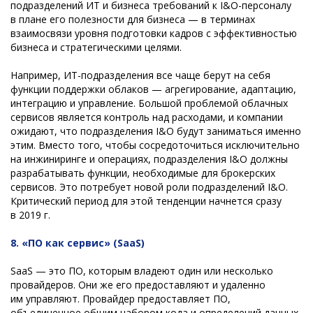
подразделений ИТ и бизнеса требований к I&O-персоналу
в плане его полезности для бизнеса — в терминах
взаимосвязи уровня подготовки кадров с эффективностью
бизнеса и стратегическими целями.
Например, ИТ-подразделения все чаще берут на себя
функции поддержки облаков — агрегирование, адаптацию,
интеграцию и управление. Большой проблемой облачных
сервисов является контроль над расходами, и компании
ожидают, что подразделения I&O будут заниматься именно
этим. Вместо того, чтобы сосредоточиться исключительно
на инжиниринге и операциях, подразделения I&O должны
разрабатывать функции, необходимые для брокерских
сервисов. Это потребует новой роли подразделений I&O.
Критический период для этой тенденции начнется сразу
в 2019 г.
8. «ПО как сервис» (SaaS)
SaaS — это ПО, которым владеют один или несколько
провайдеров. Они же его предоставляют и удаленно
им управляют. Провайдер предоставляет ПО,
объединенное общим набором кода и определений данных,