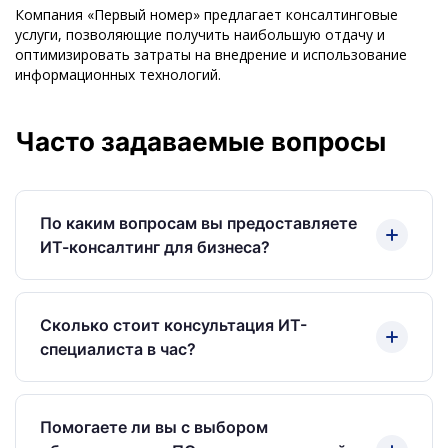
Компания «Первый номер» предлагает консалтинговые
услуги, позволяющие получить наибольшую отдачу и
оптимизировать затраты на внедрение и использование
информационных технологий.
Часто задаваемые вопросы
По каким вопросам вы предоставляете
ИТ-консалтинг для бизнеса?
Благодаря 28-летнему опыту специалисты ООО
«Первый номер» помогают: оценить
Сколько стоит консультация ИТ-
действующую ИТ-инфраструктуру (ИТ-аудит);
специалиста в час?
подобрать серверное, компьютерное и сетевое
оборудование; внедрить необходимое ПО;
Стоимость консультации зависит от уровня
оптимизировать затраты на ИТ-решения; выявить
экспертизы и темы запроса (цены без НДС):
Помогаете ли вы с выбором
«узкие места» и усилить информационную
• Пользовательское оборудование и ПО: 52 руб./