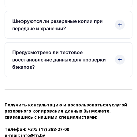
копирования. Заполните опросник — подготовим
коммерческое предложение.
Время восстановления зависит от типа данных,
их объёма, причины потери и доступности
Шифруются ли резервные копии при
целевого хранилища. После анализа ситуации
передаче и хранении?
мы сообщаем ориентировочные сроки. В
критических случаях приоритизируем
Шифрование резервных копий настраивается по
восстановление наиболее важных для бизнеса
требованию заказчика. При включении этой
Предусмотрено ли тестовое
данных.
опции данные шифруются как при передаче по
восстановление данных для проверки
сети, так и при хранении на носителе. Обсудим
бэкапов?
ваши требования к безопасности при
проектировании системы.
Да, если мы сопровождаем сервис резервного
копирования, регулярно проводим тестовое
восстановление для проверки целостности
бэкапов и готовности к аварийным ситуациям.
Получить консультацию и воспользоваться услугой
резервного копирования данных Вы можете,
Периодичность проверок согласовывается с
связавшись с нашими специалистами:
клиентом.
Телефон: +375 (17) 388-27-00
e-mail:
info@fn.by