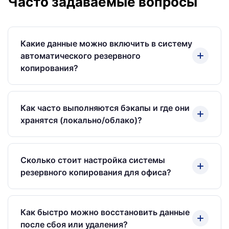
Часто задаваемые вопросы
Какие данные можно включить в систему
автоматического резервного
копирования?
В систему можно включить любые критически
важные данные вашей организации: базы
Как часто выполняются бэкапы и где они
данных, файловые хранилища, конфигурации
хранятся (локально/облако)?
серверов и сетевого оборудования, почту,
документы 1С и других систем. Перечень
График и параметры резервного копирования
объектов резервирования согласовывается
согласовываются с клиентом индивидуально:
Сколько стоит настройка системы
индивидуально под ваши бизнес-процессы.
объекты бэкапа, тип хранилища (локальное/
резервного копирования для офиса?
облачное/гибридное), частота создания копий
(ежечасно/ежедневно/еженедельно), тип
Стоимость рассчитывается индивидуально после
резервирования (полное/инкрементальное),
обследования инфраструктуры, оценки объёмов
Как быстро можно восстановить данные
время выполнения и срок хранения.
данных и согласования графика резервного
после сбоя или удаления?