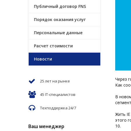
Публичный договор FNS
Порядок оказания услуг
Персональные данные
Расчет стоимости
Новости
Через г
25 лет на рынке
Как соо
45 IT-специалистов
В новом
сегмент
Техподдержка 24/7
Жить IE
этого г
Ваш менеджер
10.