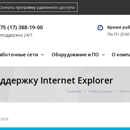
Скачать программу удаленного доступа
75 (17) 388-19-00
Время ра
Пн-Пт (9.00 
хподдержка 24/7
аботочные сети
Оборудование и ПО
О комп
ддержку Internet Explorer
Главная
Информация
Ново
.2020