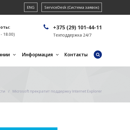
ENG
ServiceDesk (Система заявок)
+375 (29) 101-44-11
боты:
- 18.00)
Техподдержка 24/7
ании
Информация
Контакты
сти
Microsoft прекратит поддержку Internet Explorer