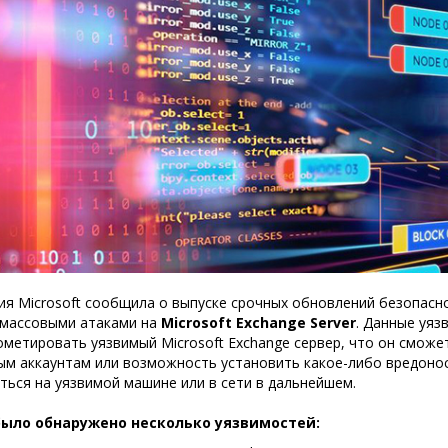
я Microsoft сообщила о выпуске срочных обновлений безопасн
с массовыми атаками на
Microsoft Exchange Server
. Данные уя
метировать уязвимый Microsoft Exchange сервер, что он смож
ым аккаунтам или возможность установить какое-либо вредоно
ться на уязвимой машине или в сети в дальнейшем.
было обнаружено несколько уязвимостей: