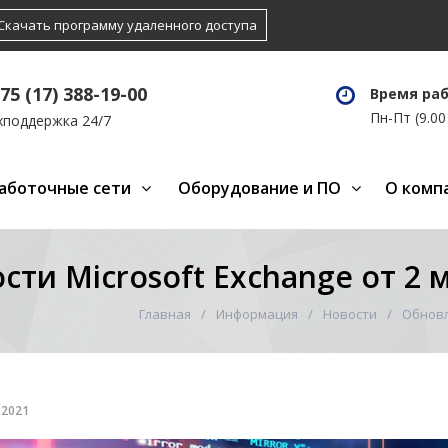
Скачать программу удаленного доступа
75 (17) 388-19-00
Время ра
Пн-Пт (9.00 
хподдержка 24/7
аботочные сети
Оборудование и ПО
О комп
ти Microsoft Exchange от 2 
Главная
Информация
Новости
Обновл
.2021