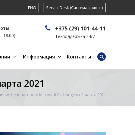
ENG
ServiceDesk (Система заявок)
+375 (29) 101-44-11
боты:
- 18.00)
Техподдержка 24/7
ании
Информация
Контакты
марта 2021
ения безопасности Microsoft Exchange от 2 марта 2021