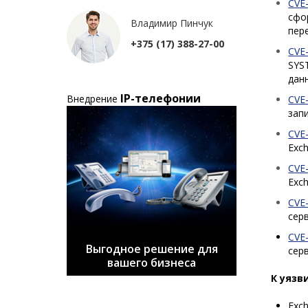
CVE
сфо
Владимир Пинчук
пер
+375 (17) 388-27-00
CVE
SYS
дан
IP-телефонии
Внедрение
CVE
зап
CVE
Exc
CVE
Exc
CVE
сер
CVE
Выгодное решение для
сер
вашего бизнеса
К уязв
Exch