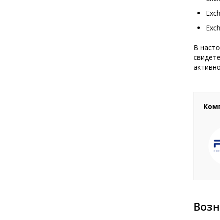
Exch
Exch
В насто
свидете
активн
Ком
Возн