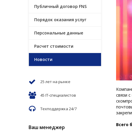
Публичный договор FNS
Порядок оказания услуг
Персональные данные
Расчет стоимости
Новости
25 лет на рынке
Компани
связи 
45 IT-специалистов
скомпро
почтов
Техподдержка 24/7
закрепи
Всего 
Ваш менеджер