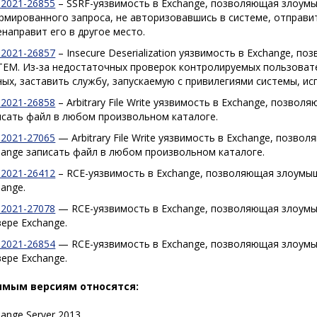
-2021-26855
– SSRF-уязвимость в Exchange, позволяющая злоум
рмированного запроса, не авторизовавшись в системе, отправит
енаправит его в другое место.
-2021-26857
– Insecure Deserialization уязвимость в Exchange, 
TEM. Из-за недостаточных проверок контролируемых пользова
ных, заставить службу, запускаемую с привилегиями системы, и
-2021-26858
– Arbitrary File Write уязвимость в Exchange, позво
исать файл в любом произвольном каталоге.
-2021-27065
— Arbitrary File Write уязвимость в Exchange, позво
hange записать файл в любом произвольном каталоге.
-2021-26412
– RCE-уязвимость в Exchange, позволяющая злоумы
hange.
-2021-27078
— RCE-уязвимость в Exchange, позволяющая злоумы
вере Exchange.
-2021-26854
— RCE-уязвимость в Exchange, позволяющая злоумы
вере Exchange.
имым версиям относятся:
ange Server 2013