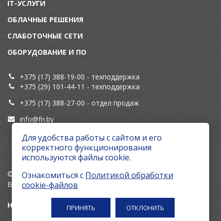
IT-УСЛУГИ
ОБЛАЧНЫЕ РЕШЕНИЯ
СЛАБОТОЧНЫЕ СЕТИ
ОБОРУДОВАНИЕ И ПО
+375 (17) 388-19-00
- техподдержка
+375 (29) 101-44-11
- техподдержка
+375 (17) 388-27-00
- отдел продаж
info@fn.by
Для удобства работы с сайтом и его
ServiceDesk (Система заявок)
корректного функционирования
используются файлы cookie.
© 2026 ГК "Первый номер"
Ознакомиться с
Политикой обработки
Все права защищены.
cookie-файлов
Настроить cookie
ПРИНЯТЬ
ОТКЛОНИТЬ