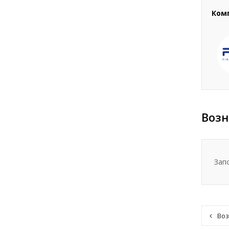
Ком
Возн
Зап
Воз