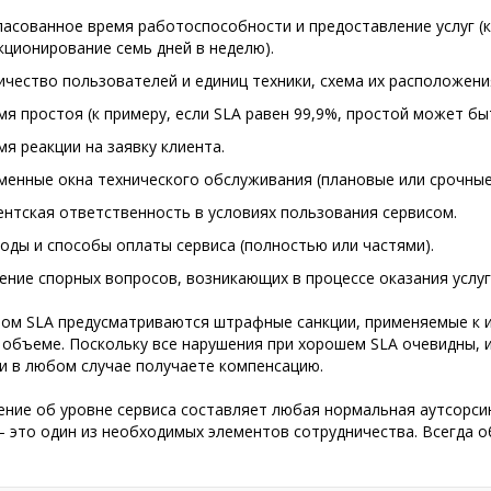
ласованное время работоспособности и предоставление услуг (к
кционирование семь дней в неделю).
ичество пользователей и единиц техники, схема их расположени
мя простоя (к примеру, если SLA равен 99,9%, простой может быт
мя реакции на заявку клиента.
менные окна технического обслуживания (плановые или срочные
ентская ответственность в условиях пользования сервисом.
оды и способы оплаты сервиса (полностью или частями).
ение спорных вопросов, возникающих в процессе оказания услуг
ом SLA предусматриваются штрафные санкции, применяемые к ис
объеме. Поскольку все нарушения при хорошем SLA очевидны, и
и в любом случае получаете компенсацию.
ние об уровне сервиса составляет любая нормальная аутсорсин
 это один из необходимых элементов сотрудничества. Всегда о