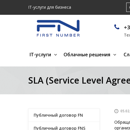
IT-услуги для бизнеса
+3
Те
IT-услуги
Облачные решения
Сл
SLA (Service Level Agre
05.02
Публичный договор FN
Обращая
организ
Публичный договор FNS