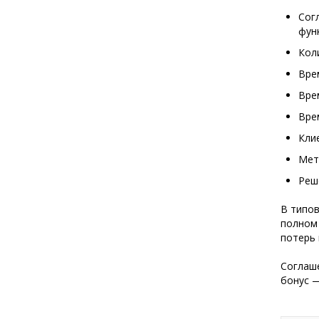
Сог
фун
Кол
Вре
Вре
Вре
Кли
Мет
Реш
В типов
полном 
потерь 
Соглаше
бонус —