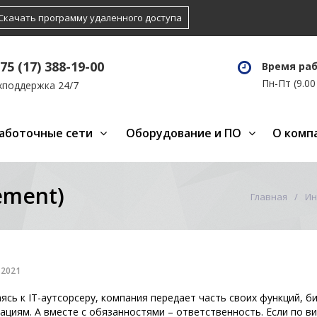
Скачать программу удаленного доступа
75 (17) 388-19-00
Время ра
Пн-Пт (9.00 
хподдержка 24/7
аботочные сети
Оборудование и ПО
О комп
ement)
Главная
Ин
.2021
сь к IT-аутсорсеру, компания передает часть своих функций, б
ациям. А вместе с обязанностями – ответственность. Если по 