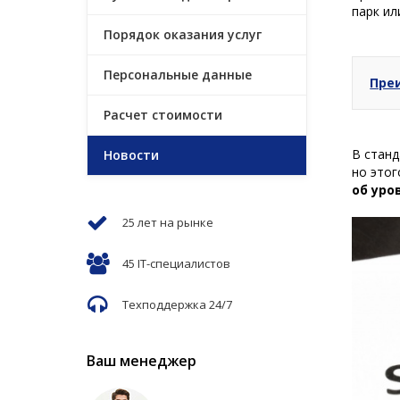
парк ил
Порядок оказания услуг
Персональные данные
Пре
Расчет стоимости
В станд
Новости
но это
об уро
25 лет на рынке
45 IT-специалистов
Техподдержка 24/7
Ваш менеджер