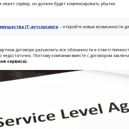
и ляжет сервер, он должен будет компенсировать убытки.
имущества IT-аутсорсинга
– откройте новые возможности для
артном договоре разъяснить все обязанности и ответственнос
го недостаточно. Поэтому компании вместе с договором заклю
вне сервиса).