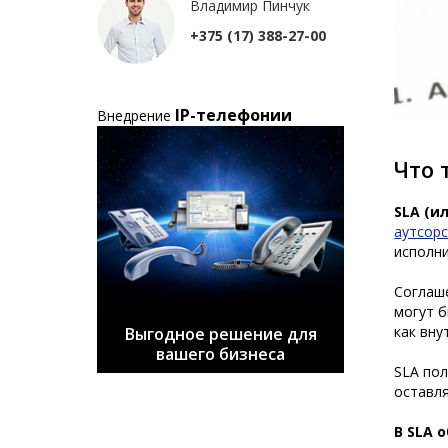
Владимир Пинчук
+375 (17) 388-27-00
IP-телефонии
Внедрение
Что 
SLA (и
аутсор
исполни
Соглаше
могут б
как вну
Выгодное решение для
вашего бизнеса
SLA пол
оставля
В SLA 