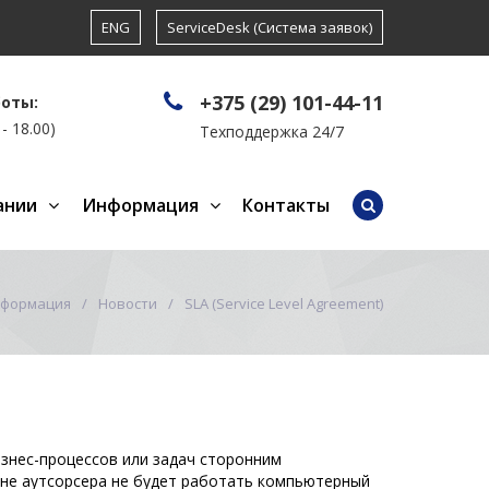
ENG
ServiceDesk (Система заявок)
+375 (29) 101-44-11
боты:
- 18.00)
Техподдержка 24/7
ании
Информация
Контакты
формация
Новости
SLA (Service Level Agreement)
изнес-процессов или задач сторонним
вине аутсорсера не будет работать компьютерный