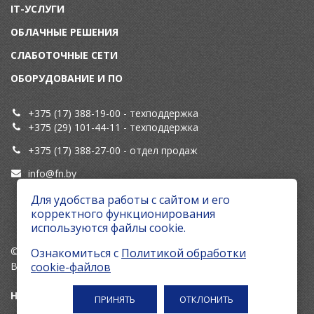
IT-УСЛУГИ
ОБЛАЧНЫЕ РЕШЕНИЯ
СЛАБОТОЧНЫЕ СЕТИ
ОБОРУДОВАНИЕ И ПО
+375 (17) 388-19-00
- техподдержка
+375 (29) 101-44-11
- техподдержка
+375 (17) 388-27-00
- отдел продаж
info@fn.by
Для удобства работы с сайтом и его
ServiceDesk (Система заявок)
корректного функционирования
используются файлы cookie.
© 2026 ГК "Первый номер"
Ознакомиться с
Политикой обработки
Все права защищены.
cookie-файлов
Настроить cookie
ПРИНЯТЬ
ОТКЛОНИТЬ